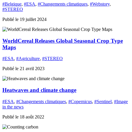
#Belgique
,
#ESA
,
#Changements climatiques
,
#Webstory
,
#STEREO
Publié le 19 juillet 2024
WorldCereal Releases Global Seasonal Crop Type
Maps
#ESA
,
#Agriculture
,
#STEREO
Publié le 21 avril 2023
Heatwaves and climate change
#ESA
,
#Changements climatiques
,
#Copernicus
,
#Sentinel
,
#Image
in the news
Publié le 18 août 2022