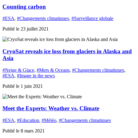
Counting carbon
#ESA
,
#Changements climatiques
,
#Surveillance globale
Publié le 23 juillet 2021
CryoSat reveals ice loss from glaciers in Alaska and
Asia
#Neige & Glace
,
#Mers & Oceans
,
#Changements climatiques
,
#ESA
,
#Image in the news
Publié le 1 juin 2021
Meet the Experts: Weather vs. Climate
#ESA
,
#Education
,
#Météo
,
#Changements climatiques
Publié le 8 mars 2021