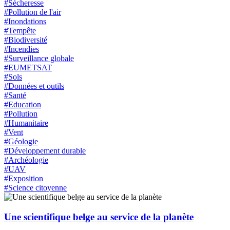
#Sécheresse
#Pollution de l'air
#Inondations
#Tempête
#Biodiversité
#Incendies
#Surveillance globale
#EUMETSAT
#Sols
#Données et outils
#Santé
#Education
#Pollution
#Humanitaire
#Vent
#Géologie
#Développement durable
#Archéologie
#UAV
#Exposition
#Science citoyenne
Une scientifique belge au service de la planète