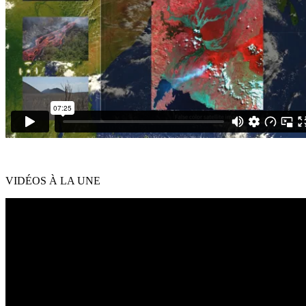
VID
É
OS
À
LA UNE