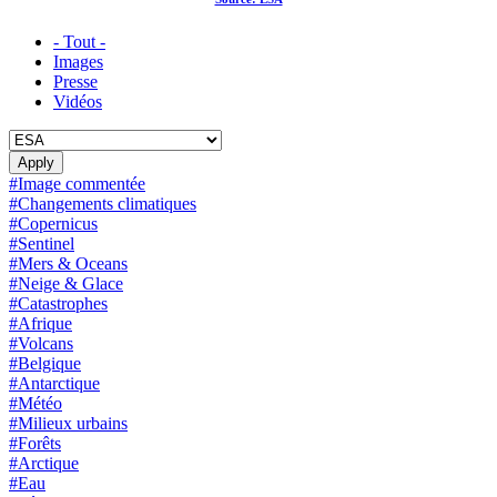
- Tout -
Images
Presse
Vidéos
#Image commentée
#Changements climatiques
#Copernicus
#Sentinel
#Mers & Oceans
#Neige & Glace
#Catastrophes
#Afrique
#Volcans
#Belgique
#Antarctique
#Météo
#Milieux urbains
#Forêts
#Arctique
#Eau