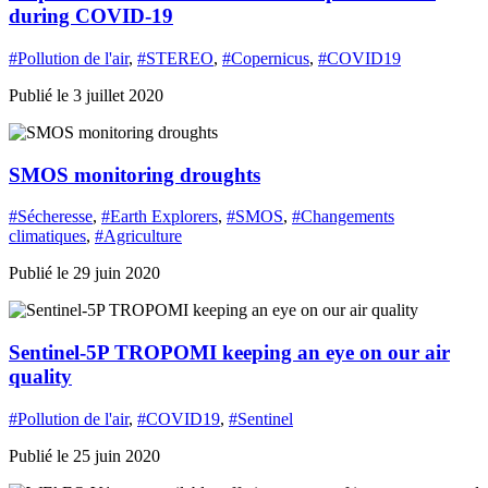
during COVID-19
#Pollution de l'air
,
#STEREO
,
#Copernicus
,
#COVID19
Publié le 3 juillet 2020
SMOS monitoring droughts
#Sécheresse
,
#Earth Explorers
,
#SMOS
,
#Changements
climatiques
,
#Agriculture
Publié le 29 juin 2020
Sentinel-5P TROPOMI keeping an eye on our air
quality
#Pollution de l'air
,
#COVID19
,
#Sentinel
Publié le 25 juin 2020