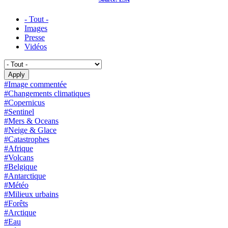
- Tout -
Images
Presse
Vidéos
#Image commentée
#Changements climatiques
#Copernicus
#Sentinel
#Mers & Oceans
#Neige & Glace
#Catastrophes
#Afrique
#Volcans
#Belgique
#Antarctique
#Météo
#Milieux urbains
#Forêts
#Arctique
#Eau