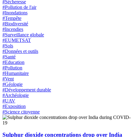
#Sécheresse
#Pollution de l'air
#Inondations
#Tempête
#Biodiversité
#Incendies
#Surveillance globale
#EUMETSAT
#Sols
#Données et outils
#Santé
#Education
#Pollution
#Humanitaire
#Vent
#Géologie
#Développement durable
#Archéologie
#UAV
#Exposition
#Science citoyenne
Sulphur dioxide concentrations drop over India