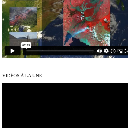
VID
É
OS
À
LA UNE