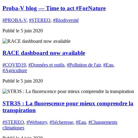
Proba-V blog — Time to act #ForNature
#PROBA-V
,
#STEREO
,
#Biodiversité
Publié le 5 juin 2020
RACE dashboard now available
#COVID19
,
#Données et outils
,
#Pollution de l'air
,
#Eau
,
#Agriculture
Publié le 5 juin 2020
STR3S : La fluorescence pour mieux comprendre la
transpiration
#STEREO
,
#Webstory
,
#Sécheresse
,
#Eau
,
#Changements
climatiques