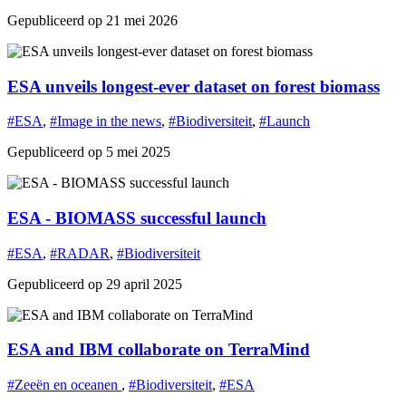
Gepubliceerd op 21 mei 2026
ESA unveils longest-ever dataset on forest biomass
#ESA
,
#Image in the news
,
#Biodiversiteit
,
#Launch
Gepubliceerd op 5 mei 2025
ESA - BIOMASS successful launch
#ESA
,
#RADAR
,
#Biodiversiteit
Gepubliceerd op 29 april 2025
ESA and IBM collaborate on TerraMind
#Zeeën en oceanen
,
#Biodiversiteit
,
#ESA