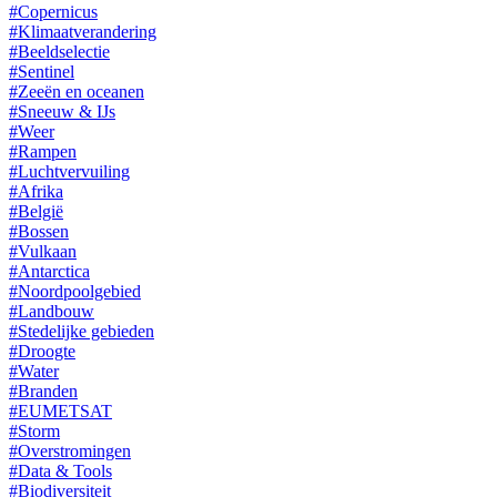
#Copernicus
#Klimaatverandering
#Beeldselectie
#Sentinel
#Zeeën en oceanen
#Sneeuw & IJs
#Weer
#Rampen
#Luchtvervuiling
#Afrika
#België
#Bossen
#Vulkaan
#Antarctica
#Noordpoolgebied
#Landbouw
#Stedelijke gebieden
#Droogte
#Water
#Branden
#EUMETSAT
#Storm
#Overstromingen
#Data & Tools
#Biodiversiteit