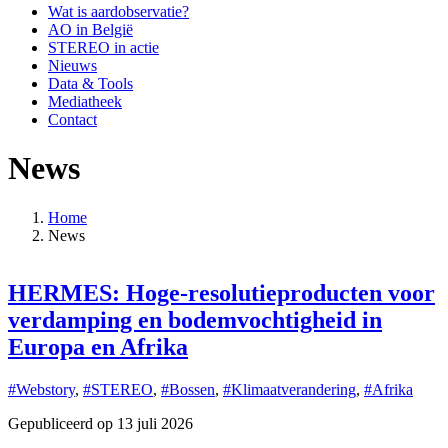
Wat is aardobservatie?
AO in België
STEREO in actie
Nieuws
Data & Tools
Mediatheek
Contact
News
Home
News
Kruimelpad
HERMES: Hoge-resolutieproducten voor
verdamping en bodemvochtigheid in
#
Europa en Afrika
G
#Webstory
,
#STEREO
,
#Bossen
,
#Klimaatverandering
,
#Afrika
Gepubliceerd op 13 juli 2026