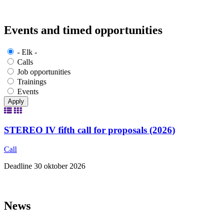
Events and timed opportunities
- Elk -
Calls
Job opportunities
Trainings
Events
STEREO IV fifth call for proposals (2026)
Call
E
Deadline 30 oktober 2026
S
News