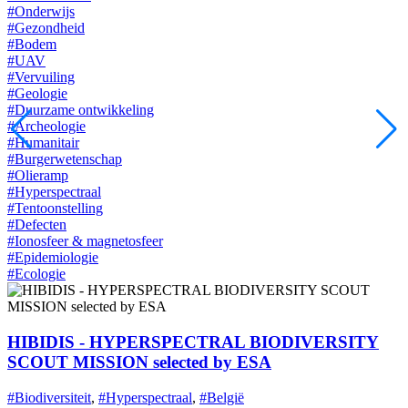
#Onderwijs
#Gezondheid
#Bodem
#UAV
#Vervuiling
#Geologie
#Duurzame ontwikkeling
#Archeologie
#Humanitair
#Burgerwetenschap
#Olieramp
#Hyperspectraal
#Tentoonstelling
#Defecten
#Ionosfeer & magnetosfeer
#Epidemiologie
#Ecologie
HIBIDIS - HYPERSPECTRAL BIODIVERSITY
SCOUT MISSION selected by ESA
#Biodiversiteit
,
#Hyperspectraal
,
#België