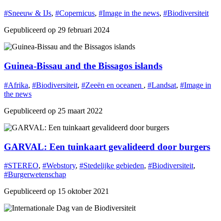
#Sneeuw & IJs
,
#Copernicus
,
#Image in the news
,
#Biodiversiteit
Gepubliceerd op 29 februari 2024
Guinea-Bissau and the Bissagos islands
#Afrika
,
#Biodiversiteit
,
#Zeeën en oceanen
,
#Landsat
,
#Image in
the news
Gepubliceerd op 25 maart 2022
GARVAL: Een tuinkaart gevalideerd door burgers
#STEREO
,
#Webstory
,
#Stedelijke gebieden
,
#Biodiversiteit
,
#Burgerwetenschap
Gepubliceerd op 15 oktober 2021